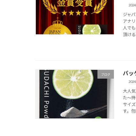
202
ジャパ
アナリ
人でも
頂ける
パッ
ブログ
202
大人気
た〜持
サイズ
す。勿