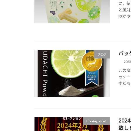
に、徳
と風味
味がや
パッ
ブログ
202
この度
ッケー
すだち
20
Uncategorized
致し