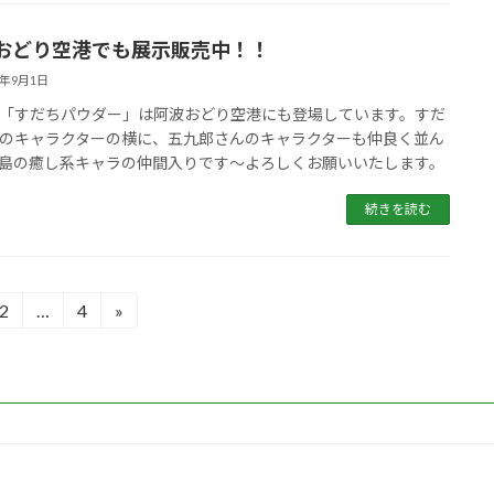
おどり空港でも展示販売中！！
3年9月1日
「すだちパウダー」は阿波おどり空港にも登場しています。すだ
のキャラクターの横に、五九郎さんのキャラクターも仲良く並ん
島の癒し系キャラの仲間入りです〜よろしくお願いいたします。
続きを読む
2
…
4
»
固
固
定
定
ペ
ペ
ー
ー
ジ
ジ