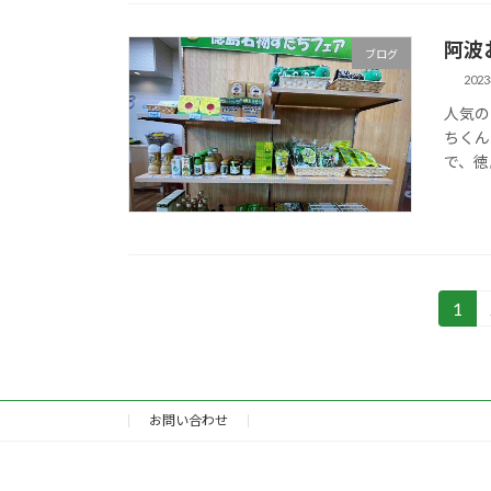
阿波
ブログ
202
人気の
ちくん
で、徳
投
1
固
定
稿
ペ
の
ー
ジ
お問い合わせ
ペ
ー