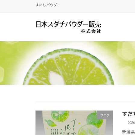
コ
ナ
すだちパウダー
ン
ビ
テ
ゲ
ン
ー
ツ
シ
へ
ョ
ス
ン
キ
に
ッ
移
プ
動
すだ
ブログ
202
新潟県